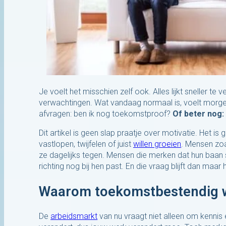
Je voelt het misschien zelf ook. Alles lijkt sneller t
verwachtingen. Wat vandaag normaal is, voelt morg
afvragen: ben ik nog toekomstproof?
Of beter nog:
Dit artikel is geen slap praatje over motivatie. Het
vastlopen, twijfelen of juist
willen groeien
. Mensen zoals
ze dagelijks tegen. Mensen die merken dat hun baan s
richting nog bij hen past. En die vraag blijft dan maa
Waarom toekomstbestendig we
De
arbeidsmarkt
van nu vraagt niet alleen om kennis