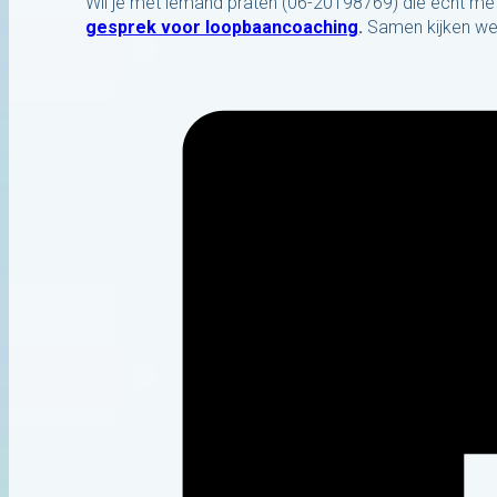
Wil je met iemand praten (06-20198769) die echt m
gesprek voor loopbaancoaching
.
Samen kijken we w