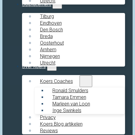
Utrecht
Outplacement
Tilburg
Eindhoven
Den Bosch
Breda
Oosterhout
Arnhem
Nijmegen
Utrecht
Over Koers
Koers Coaches
Ronald Smulders
Tamara Emmen
Marleen van Loon
Inge Swinkels
Privacy
Koers Blog artikelen
Reviews