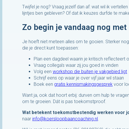
Twijfel je nog? Vraag jezelf dan af: wat wil ik vertellen
lijntjes ben gebleven? Of dat ik keuzes durfde te make
Zo begin je vandaag nog met
Je hoeft niet meteen alles om te gooien. Sterker nog,
die je direct kunt toepassen:
Plan een dagdeel waarin je kritisch reflecteert 
Vraag collega’s waar zij jou goed in vinden
Volg een
workshop die buiten je vakgebied ligt
Schrijf eens op waar je over vijf jaar wil staan
Boek een
gratis kennismakingsgesprek
voor l
Want ja, ook dat hoort erbij: durven om hulp te vragen
om te groeien. Dát is pas toekomstproof.
Wat betekent toekomstbestendig werken voor jo
naar
info@koersloopbaancoaching.nl
.