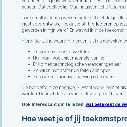
verandert, dus jouw werk verandert mee. Toch merken
hangen. Dat voelt veilig. Maar intussen schuift de mar
Toekomstbestendig werken betekent niet dat je alles
kiest voor
ontwikkeling
, dat je
blijft reflecteren
op jeze
geworden in mijn werk? En wat wil ik in de toekomst
Hieronder zie je waarom mensen juist nú nadenken o
Ze voelen stress of werkdruk
Hun baan voelt niet meer als ‘van hen’
Er komen technologische veranderingen aan
Ze willen niet achter de feiten aanlopen
Ze zoeken opnieuw zingeving in hun werk
Die behoefte is zo begrijpelijk. Want we willen niet a
worden. Dáár zit de kern van toekomstproof blijven.
Ook interessant om te lezen:
wat betekent de w
Hoe weet je of jij toekomstpr