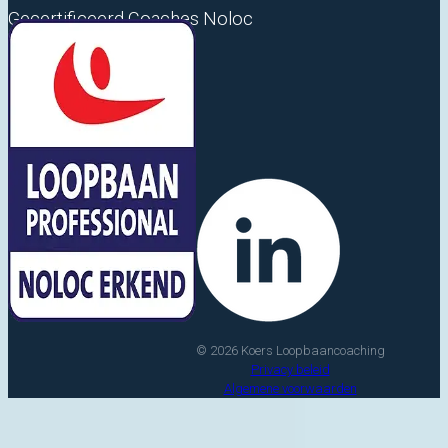
Gecertificeerd Coaches Noloc
© 2026 Koers Loopbaancoaching
Privacy beleid
Algemene voorwaarden