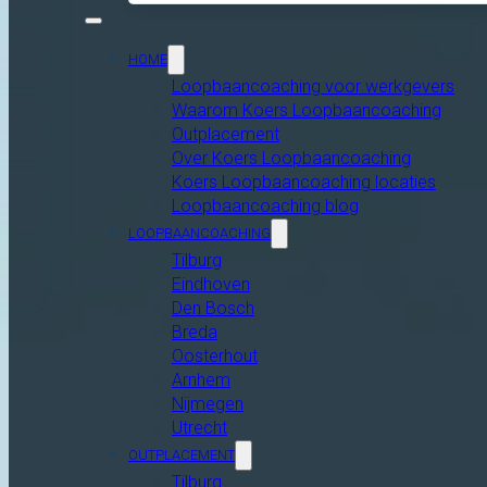
HOME
Loopbaancoaching voor werkgevers
Waarom Koers Loopbaancoaching
Outplacement
Over Koers Loopbaancoaching
Koers Loopbaancoaching locaties
Loopbaancoaching blog
LOOPBAANCOACHING
Tilburg
Eindhoven
Den Bosch
Breda
Oosterhout
Arnhem
Nijmegen
Utrecht
OUTPLACEMENT
Tilburg