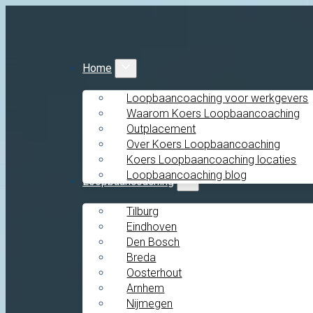
Home
Loopbaancoaching voor werkgevers
Waarom Koers Loopbaancoaching
Outplacement
Over Koers Loopbaancoaching
Koers Loopbaancoaching locaties
Loopbaancoaching blog
Loopbaancoaching
Tilburg
Eindhoven
Den Bosch
Breda
Oosterhout
Arnhem
Nijmegen