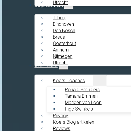
Utrecht
Outplacement
Tilburg
Eindhoven
Den Bosch
Breda
Oosterhout
Arnhem
Nijmegen
Utrecht
Over Koers
Koers Coaches
Ronald Smulders
Tamara Emmen
Marleen van Loon
Inge Swinkels
Privacy
Koers Blog artikelen
Reviews