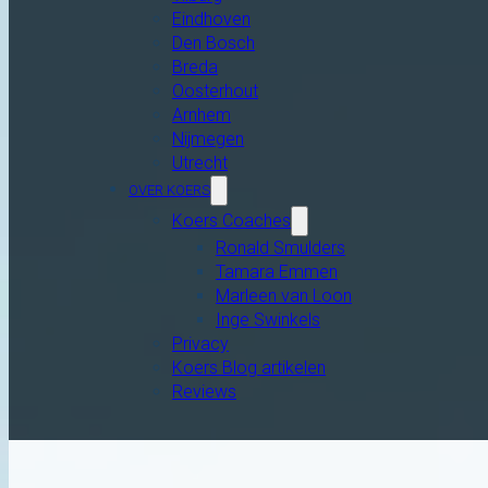
Eindhoven
Den Bosch
Breda
Oosterhout
Arnhem
Nijmegen
Utrecht
OVER KOERS
Koers Coaches
Ronald Smulders
Tamara Emmen
Marleen van Loon
Inge Swinkels
Privacy
Koers Blog artikelen
Reviews