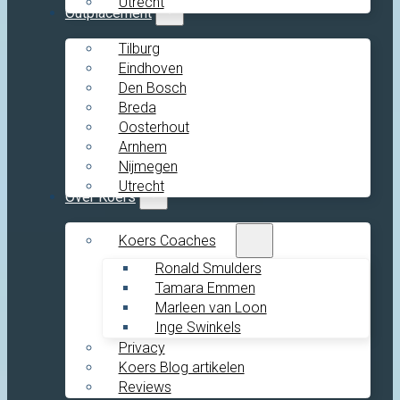
Utrecht
Outplacement
Tilburg
Eindhoven
Den Bosch
Breda
Oosterhout
Arnhem
Nijmegen
Utrecht
Over Koers
Koers Coaches
Ronald Smulders
Tamara Emmen
Marleen van Loon
Inge Swinkels
Privacy
Koers Blog artikelen
Reviews