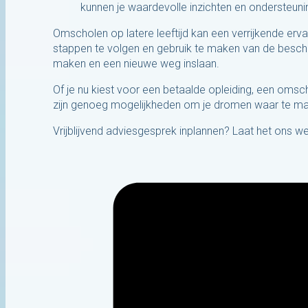
kunnen je waardevolle inzichten en ondersteuni
Omscholen op latere leeftijd kan een verrijkende ervari
stappen te volgen en gebruik te maken van de beschi
maken en een nieuwe weg inslaan.
Of je nu kiest voor een betaalde opleiding, een omsch
zijn genoeg mogelijkheden om je dromen waar te m
Vrijblijvend adviesgesprek inplannen? Laat het ons w