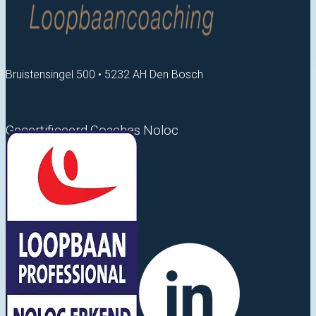
Bruistensingel 500 • 5232 AH Den Bosch
Gecertificeerd Coaches Noloc