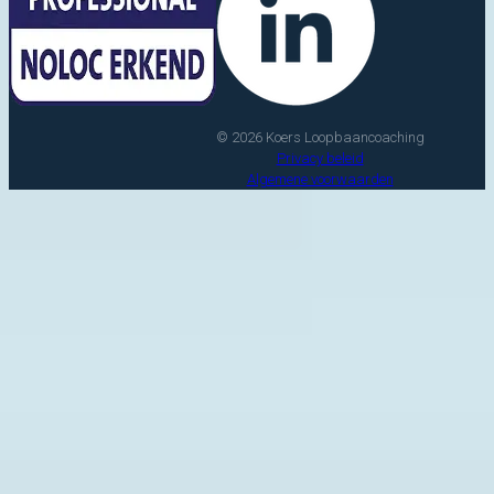
© 2026 Koers Loopbaancoaching
Privacy beleid
Algemene voorwaarden