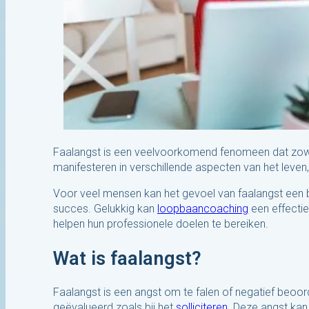
Faalangst is een veelvoorkomend fenomeen dat zowel
manifesteren in verschillende aspecten van het leve
Voor veel mensen kan het gevoel van faalangst ee
succes. Gelukkig kan
loopbaancoaching
een effectie
helpen hun professionele doelen te bereiken.
Wat is faalangst?
Faalangst is een angst om te falen of negatief beoor
geëvalueerd zoals bij het
solliciteren
. Deze angst kan