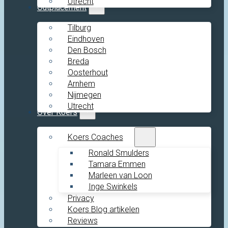
Utrecht
Outplacement
Tilburg
Eindhoven
Den Bosch
Breda
Oosterhout
Arnhem
Nijmegen
Utrecht
Over Koers
Koers Coaches
Ronald Smulders
Tamara Emmen
Marleen van Loon
Inge Swinkels
Privacy
Koers Blog artikelen
Reviews