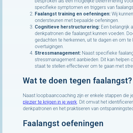
besproken als een mogelijke belemmering voor
specifieke symptomen en triggers van faalangs
Faalangst training en oefeningen:
Wij kunnen
ondersteunen met bepaalde oefeningen.
Cognitieve herstructurering:
Een belangrijk 
denkpatronen die faalangst kunnen voeden. Door
gedachten te herkennen, uit te dagen en om te
overtuigingen.
Stressmanagement:
Naast specifieke faalan
stressmanagement aanbieden. Dit kan helpen om
staat te stellen effectiever om te gaan met stre
Wat te doen tegen faalangst?
Naast loopbaancoaching zijn er enkele stappen die 
plezier te krijgen in je werk
. Dit omvat het identificer
denkpatronen en het praktiseren van ontspanningste
Faalangst oefeningen