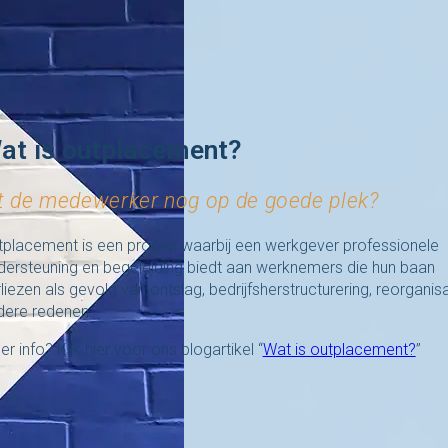
at is outplacement?
t de medewerker nog op de goede plek?
tplacement is een proces waarbij een werkgever professionele
dersteuning en begeleiding biedt aan werknemers die hun baan
liezen als gevolg van ontslag, bedrijfsherstructurering, reorganisa
dere redenen.
r info? Klik hier voor ons blogartikel “
Wat is outplacement?
”