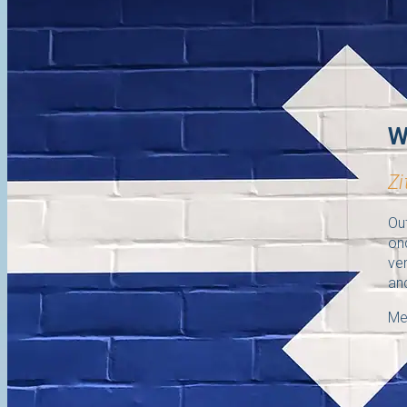
W
Zi
Ou
on
ver
an
Mee