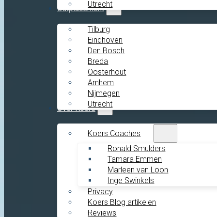
Utrecht
Outplacement
Tilburg
Eindhoven
Den Bosch
Breda
Oosterhout
Arnhem
Nijmegen
Utrecht
Over Koers
Koers Coaches
Ronald Smulders
Tamara Emmen
Marleen van Loon
Inge Swinkels
Privacy
Koers Blog artikelen
Reviews