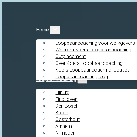
Home
Loopbaancoaching voor werkgevers
Waarom Koers Loopbaancoaching
Outplacement
Over Koers Loopbaancoaching
Koers Loopbaancoaching locaties
Loopbaancoaching blog
Loopbaancoaching
Tilburg
Eindhoven
Den Bosch
Breda
Oosterhout
Arnhem
Nijmegen