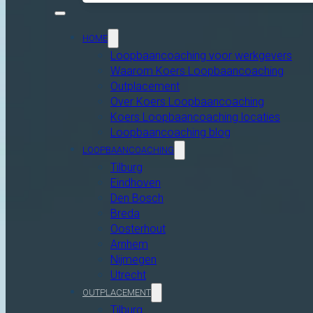
HOME
Loopbaancoaching voor werkgevers
Waarom Koers Loopbaancoaching
Outplacement
Over Koers Loopbaancoaching
Koers Loopbaancoaching locaties
Loopbaancoaching blog
LOOPBAANCOACHING
Tilburg
Eindhoven
Den Bosch
Breda
Oosterhout
Arnhem
Nijmegen
Utrecht
OUTPLACEMENT
Tilburg