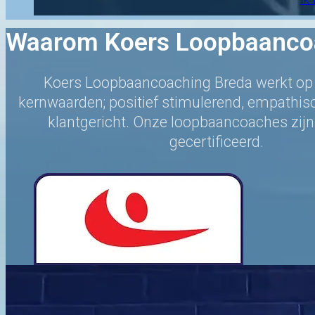
Waarom Koers Loopbaanco
Koers Loopbaancoaching Breda werkt op 
kernwaarden; positief stimulerend, empathisc
klantgericht. Onze loopbaancoaches zijn
gecertificeerd.