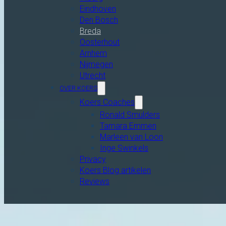
Eindhoven
Den Bosch
Breda
Oosterhout
Arnhem
Nijmegen
Utrecht
OVER KOERS
Koers Coaches
Ronald Smulders
Tamara Emmen
Marleen van Loon
Inge Swinkels
Privacy
Koers Blog artikelen
Reviews