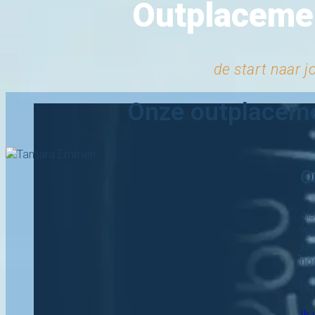
Outplaceme
de start naar 
Onze outplaceme
O
Al
wat
jui
no
Da
Ik