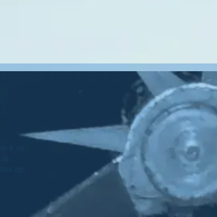
n ik en
 de
ies zijn
.