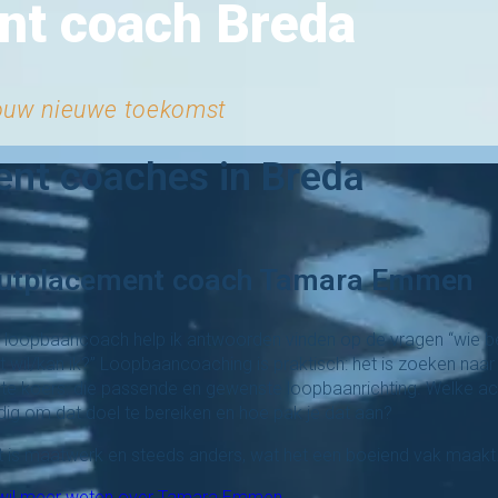
nt coach Breda
jouw nieuwe toekomst
nt coaches in Breda
utplacement coach Tamara Emmen
s loopbaancoach help ik antwoorden vinden op de vragen “wie be
 wil/kan ik?” Loopbaancoaching is praktisch: het is zoeken naar
ste koers: die passende en gewenste loopbaanrichting. Welke act
dig om dat doel te bereiken en hoe pak je dat aan?
t is maatwerk en steeds anders, wat het een boeiend vak maakt
 wil meer weten over Tamara Emmen