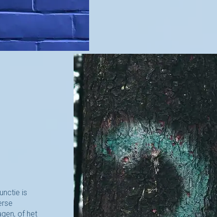
nctie is
erse
agen, of het