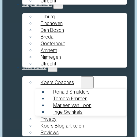
Utrecht
Outplacement
Tilburg
Eindhoven
Den Bosch
Breda
Oosterhout
Arnhem
Nijmegen
Utrecht
Over Koers
Koers Coaches
Ronald Smulders
Tamara Emmen
Marleen van Loon
Inge Swinkels
Privacy
Koers Blog artikelen
Reviews