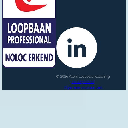
© 2026 Koers Loopbaancoaching
Privacy beleid
Algemene voorwaarden