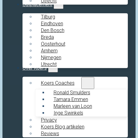
Utrecht
Outplacement
Tilburg
Eindhoven
Den Bosch
Breda
Oosterhout
Arnhem
Nijmegen
Utrecht
Over Koers
Koers Coaches
Ronald Smulders
Tamara Emmen
Marleen van Loon
Inge Swinkels
Privacy
Koers Blog artikelen
Reviews