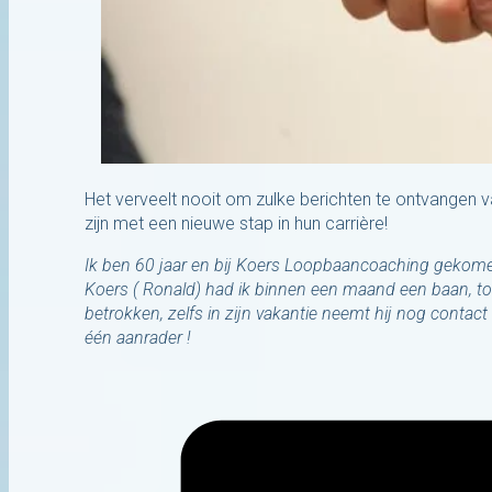
Het verveelt nooit om zulke berichten te ontvangen va
zijn met een nieuwe stap in hun carrière!
Ik ben 60 jaar en bij Koers Loopbaancoaching gekomen
Koers ( Ronald) had ik binnen een maand een baan, toev
betrokken, zelfs in zijn vakantie neemt hij nog contact
één aanrader !