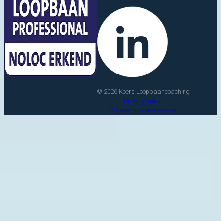
© 2026 Koers Loopbaancoaching
Privacy beleid
Algemene voorwaarden