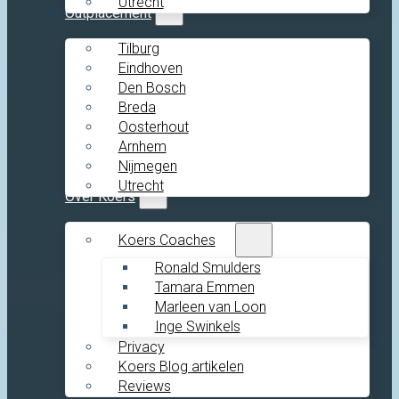
Utrecht
Outplacement
Tilburg
Eindhoven
Den Bosch
Breda
Oosterhout
Arnhem
Nijmegen
Utrecht
Over Koers
Koers Coaches
Ronald Smulders
Tamara Emmen
Marleen van Loon
Inge Swinkels
Privacy
Koers Blog artikelen
Reviews