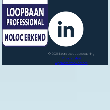
© 2026 Koers Loopbaancoaching
Privacy beleid
Algemene voorwaarden