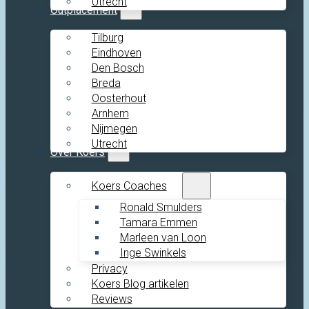
Utrecht
Outplacement
Tilburg
Eindhoven
Den Bosch
Breda
Oosterhout
Arnhem
Nijmegen
Utrecht
Over Koers
Koers Coaches
Ronald Smulders
Tamara Emmen
Marleen van Loon
Inge Swinkels
Privacy
Koers Blog artikelen
Reviews