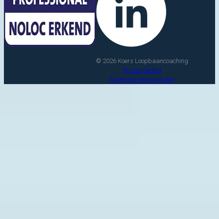
© 2026 Koers Loopbaancoaching
Privacy beleid
Algemene voorwaarden