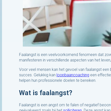
Faalangst is een veelvoorkomend fenomeen dat zowel
manifesteren in verschillende aspecten van het leve
Voor veel mensen kan het gevoel van faalangst ee
succes. Gelukkig kan
loopbaancoaching
een effectie
helpen hun professionele doelen te bereiken.
Wat is faalangst?
Faalangst is een angst om te falen of negatief beoor
geëvalueerd zoals bij het
solliciteren
. Deze angst kan