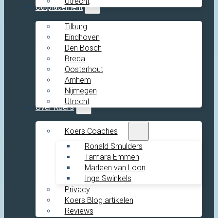
Utrecht
Outplacement
Tilburg
Eindhoven
Den Bosch
Breda
Oosterhout
Arnhem
Nijmegen
Utrecht
Over Koers
Koers Coaches
Ronald Smulders
Tamara Emmen
Marleen van Loon
Inge Swinkels
Privacy
Koers Blog artikelen
Reviews