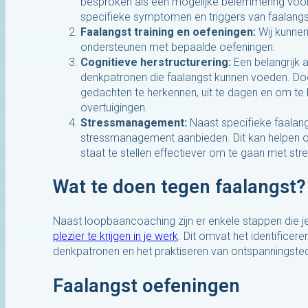
besproken als een mogelijke belemmering voor
specifieke symptomen en triggers van faalangs
Faalangst training en oefeningen:
Wij kunnen
ondersteunen met bepaalde oefeningen.
Cognitieve herstructurering:
Een belangrijk 
denkpatronen die faalangst kunnen voeden. Door
gedachten te herkennen, uit te dagen en om te
overtuigingen.
Stressmanagement:
Naast specifieke faalan
stressmanagement aanbieden. Dit kan helpen om
staat te stellen effectiever om te gaan met stre
Wat te doen tegen faalangst?
Naast loopbaancoaching zijn er enkele stappen die 
plezier te krijgen in je werk
. Dit omvat het identificer
denkpatronen en het praktiseren van ontspanningste
Faalangst oefeningen